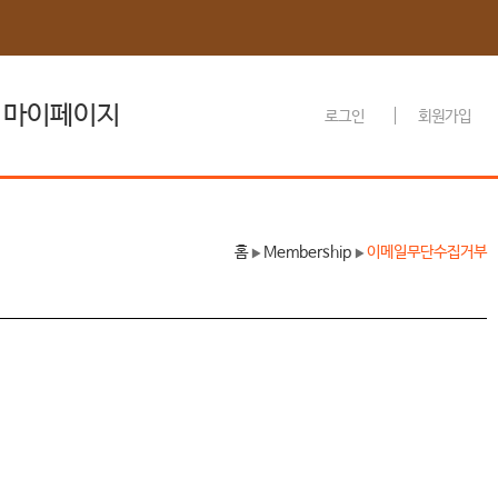
마이페이지
로그인
회원가입
관심과정
홈
Membership
이메일무단수집거부
▶
▶
나의 설문
나의 문의내역