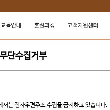
교육안내
훈련과정
고객지원센터
고용보험 환급제도
전체훈련과정
공지사항
무단수집거부
국민내일배움카드
원격훈련과정
자료실
집체훈련과정
FAQ
혼합훈련과정
1:1문의
훈련일정
취업상담 신청
원격지원서비스
에서는 전자우편주소 수집을 금지하고 있습니다.